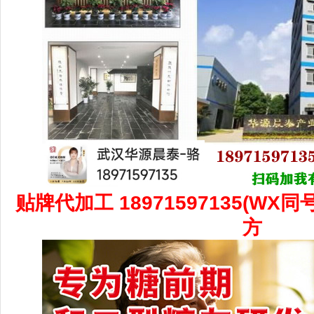
贴牌代加工 18971597135(WX
方