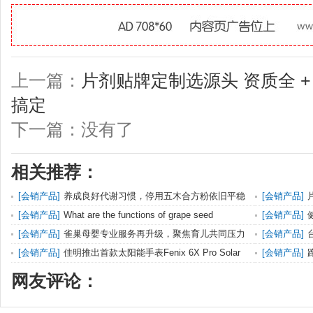
上一篇：
片剂贴牌定制选源头 资质全 +
搞定
下一篇：没有了
相关推荐：
[
会销产品
]
养成良好代谢习惯，停用五木合方粉依旧平稳
[
会销产品
]
控糖
付一站式
[
会销产品
]
What are the functions of grape seed
[
会销产品
]
extract? Fact
保持身材粉剂
[
会销产品
]
雀巢母婴专业服务再升级，聚焦育儿共同压力
[
会销产品
]
[
会销产品
]
佳明推出首款太阳能手表Fenix 6X Pro Solar
[
会销产品
]
网友评论：